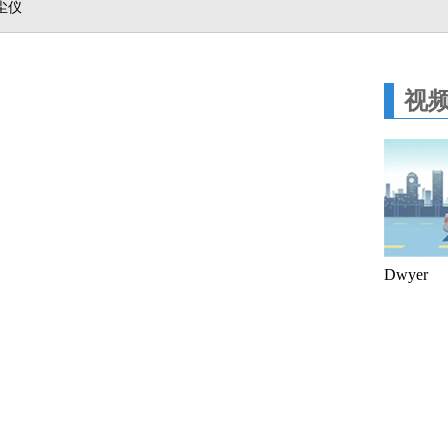
尘仪
视
Dwyer