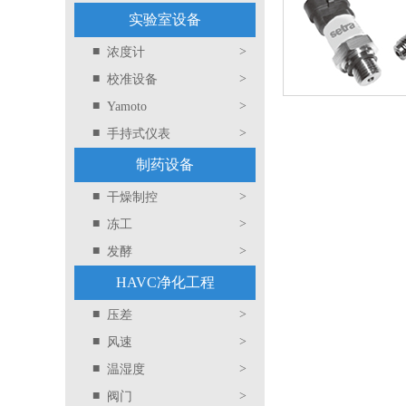
实验室设备
■
>
浓度计
■
>
校准设备
■
>
Yamoto
■
>
手持式仪表
制药设备
■
>
干燥制控
■
>
冻工
■
>
发酵
HAVC净化工程
■
>
压差
■
>
风速
■
>
温湿度
■
>
阀门