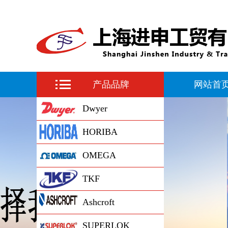
产品品牌
网站首
Dwyer
HORIBA
OMEGA
TKF
Ashcroft
SUPERLOK