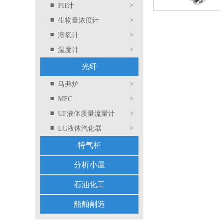
■
>
PH计
■
>
生物量浓度计
■
>
溶氧计
■
>
温度计
光纤
■
>
马弗炉
■
>
MFC
■
>
UF液体质量流量计
■
>
LG液体汽化器
特气柜
分析小屋
石油化工
船舶割造