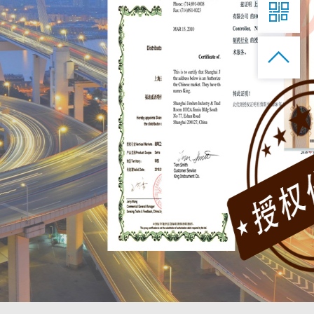

仪器仪表：张经理

管件阀门：汪经理