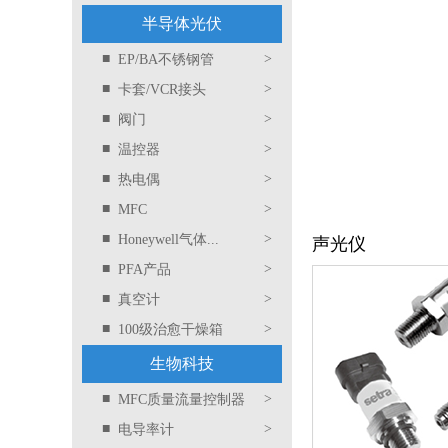
半导体光伏
■
>
EP/BA不锈钢管
■
>
卡套/VCR接头
■
>
阀门
■
>
温控器
■
>
热电偶
■
>
MFC
■
>
Honeywell气体...
声光仪
■
>
PFA产品
■
>
真空计
■
>
100级治愈干燥箱
生物科技
■
>
MFC质量流量控制器
■
>
电导率计