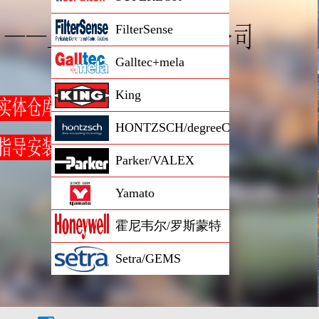
FilterSense
Galltec+mela
King
HONTZSCH/degreeC
Parker/VALEX
Yamato
霍尼韦尔/罗斯蒙特
Setra/GEMS